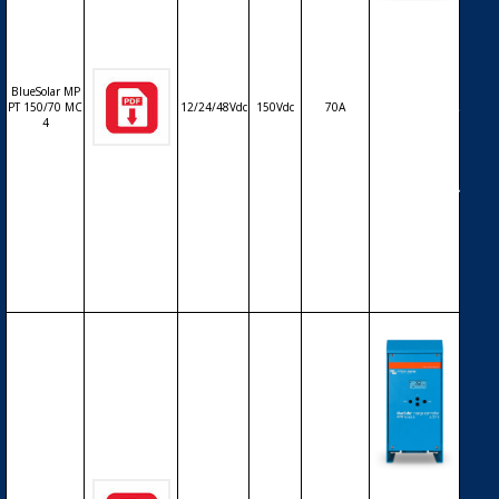
Régulateur
solaire de c
harge déch
arge MPPT
BlueSolar MP
avec affiche
PT 150/70 MC
12/24/48Vdc
150Vdc
70A
ur LCD VICT
4
RON BlueSo
lar MPPT 15
0/70MC4 – 1
2/24/48V – 7
0A – connec
tique photo
voltaïque M
C4
Régulateur