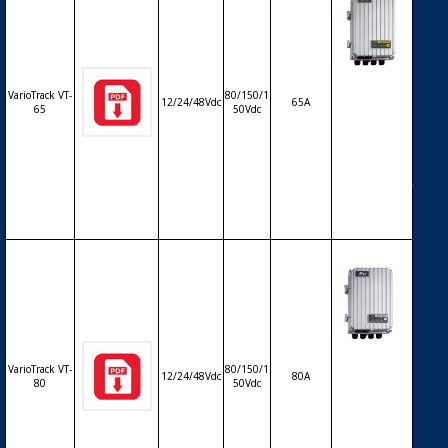
Régulateur
VarioTrack VT-
80/150/1
solaire de c
12/24/48Vdc
65A
65
50Vdc
harge déch
arge MPPT
STUDER Var
ioTrack VT-6
5 – 12/24/48
V – 65A
Régulateur
VarioTrack VT-
80/150/1
solaire de c
12/24/48Vdc
80A
80
50Vdc
harge déch
arge MPPT
STUDER Var
ioTrack VT-8