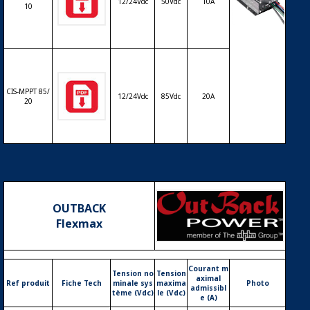
12/24Vdc
50Vdc
10A
10
Régulateur
solaire de c
harge déch
arge MPPT
PHOCOS CI
CIS-MPPT 85/
S-MPPT – 1
12/24Vdc
85Vdc
20A
20
2/24V – 10
& 20A
OUTBACK
Flexmax
Courant m
Tension no
Tension
aximal
Ref produit
Fiche Tech
minale sys
maxima
Photo
admissibl
tème (Vdc)
le (Vdc)
e (A)