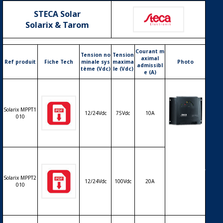
STECA Solar
Solarix & Tarom
Courant m
Tension no
Tension
aximal
Ref produit
Fiche Tech
minale sys
maxima
Photo
admissibl
tème (Vdc)
le (Vdc)
e (A)
Solarix MPPT1
12/24Vdc
75Vdc
10A
010
Régulateur
solaire de c
harge déch
arge MPPT
STECA Solari
Solarix MPPT2
x MPPT – 1
12/24Vdc
100Vdc
20A
010
2/24V – 10
& 20A