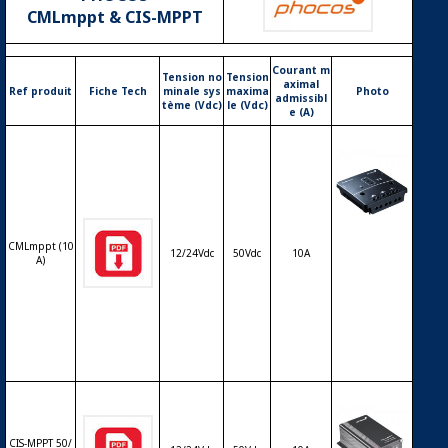
CMLmppt & CIS-MPPT
Courant m
Tension no
Tension
aximal
Ref produit
Fiche Tech
minale sys
maxima
Photo
admissibl
tème (Vdc)
le (Vdc)
e (A)
Régulateur
CMLmppt (10
12/24Vdc
50Vdc
10A
solaire de c
A)
harge déch
arge MPPT
PHOCOS C
MLmppt – 1
2/24V – 10A
CIS-MPPT 50/