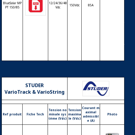
solaire de c
BlueSolar MP
12/24/36/48
150Vdc
85A
harge déch
PT 150/85
Vdc
arge MPPT
avec affiche
ur LCD VICT
RON BlueSo
lar MPPT 15
0/85 – 12/2
4/36/48V – 8
5A
STUDER
VarioTrack & VarioString
Courant m
Tension no
Tension
aximal
Ref produit
Fiche Tech
minale sys
maxima
Photo
admissibl
tème (Vdc)
le (Vdc)
e (A)