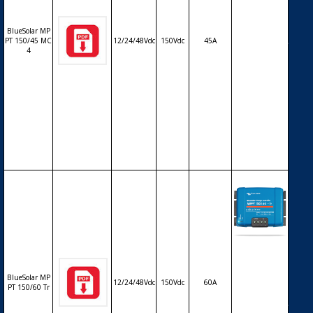
harge déch
arge MPPT
BlueSolar MP
avec affiche
PT 150/45 MC
12/24/48Vdc
150Vdc
45A
ur LCD VICT
4
RON BlueSo
lar MPPT 15
0/45 MC4 –
12/24/48V –
45A – conne
ctique phot
ovoltaïque
MC4
Régulateur
solaire de c
harge déch
BlueSolar MP
arge MPPT
12/24/48Vdc
150Vdc
60A
PT 150/60 Tr
avec affiche
ur LCD VICT