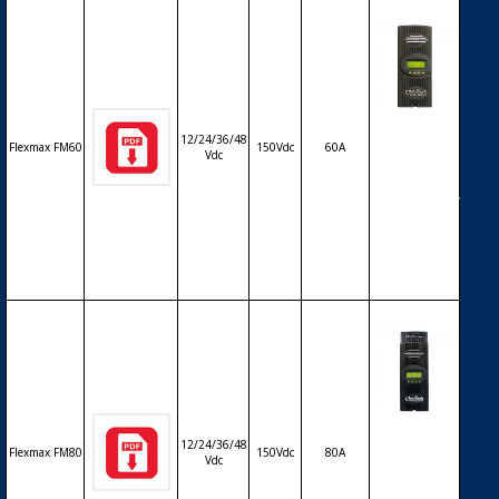
Régulateur
12/24/36/48
solaire de c
Flexmax FM60
150Vdc
60A
Vdc
harge déch
arge MPPT
OUTBACK Fl
exmax FM6
0 – 12/24/3
6/48V – 60A
Régulateur
12/24/36/48
solaire de c
Flexmax FM80
150Vdc
80A
Vdc
harge déch
arge MPPT