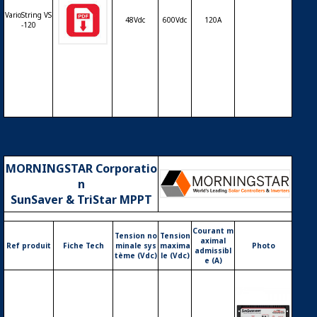
Régulateur
VarioString VS
solaire de c
48Vdc
600Vdc
120A
-120
harge déch
arge MPPT
STUDER Var
ioString VT-
120 – 48V –
120A
MORNINGSTAR Corporatio
n
SunSaver & TriStar MPPT
Courant m
Tension no
Tension
aximal
Ref produit
Fiche Tech
minale sys
maxima
Photo
admissibl
tème (Vdc)
le (Vdc)
e (A)