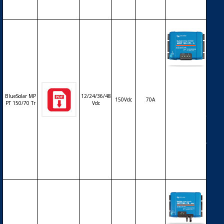
MC4
Régulateur
solaire de c
harge déch
BlueSolar MP
12/24/36/48
arge MPPT
150Vdc
70A
PT 150/70 Tr
Vdc
avec affiche
ur LCD VICT
RON BlueSo
lar MPPT 15
0/70 Tr – 12/
24/36/48V –
70A