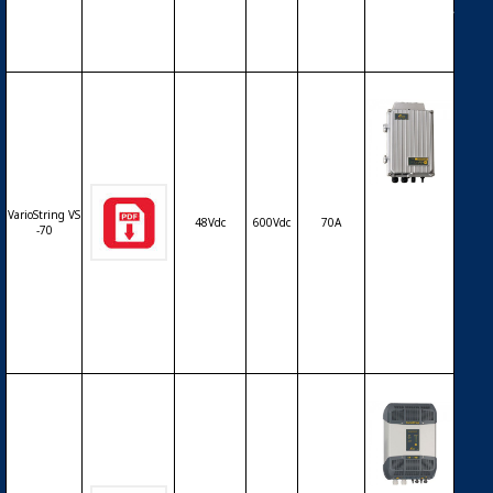
0 – 12/24/48
V – 80A
Régulateur
VarioString VS
solaire de c
48Vdc
600Vdc
70A
-70
harge déch
arge MPPT
STUDER Var
ioString VT-
70 – 48V – 7
0A