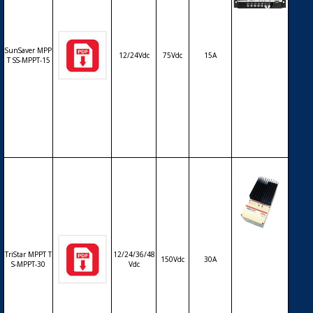
Régulateur
solaire de c
SunSaver MPP
12/24Vdc
75Vdc
15A
harge déch
T SS-MPPT-15
arge MPPT
MORNINGS
TAR SunSav
er SS-MPPT-
15 – 12/24V
– 15A
Régulateur
solaire de c
TriStar MPPT T
12/24/36/48
150Vdc
30A
harge déch
S-MPPT-30
Vdc
arge MPPT
MORNINGS
TAR TS-MPP