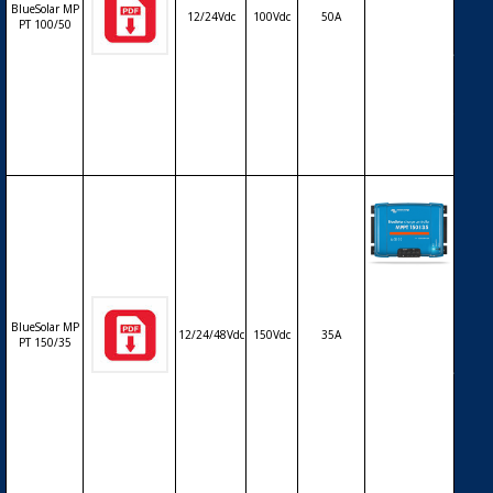
BlueSolar MP
12/24Vdc
100Vdc
50A
arge MPPT
PT 100/50
avec affiche
ur LCD VICT
RON BlueSo
lar MPPT 10
0/50 – 12/24
V – 50A
Régulateur
solaire de c
harge déch
BlueSolar MP
12/24/48Vdc
150Vdc
35A
arge MPPT
PT 150/35
avec affiche
ur LCD VICT
RON BlueSo
lar MPPT 15
0/35 – 12/2
4/48V – 35A