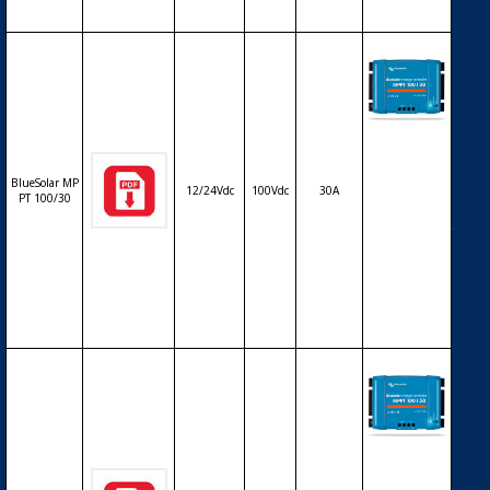
Régulateur
solaire de c
harge déch
BlueSolar MP
12/24Vdc
100Vdc
30A
arge MPPT
PT 100/30
avec affiche
ur LCD VICT
RON BlueSo
lar MPPT 10
0/30 – 12/24
V – 30A
Régulateur
solaire de c
harge déch