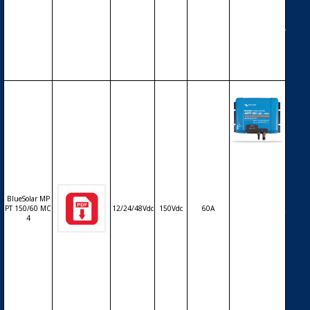
RON BlueSo
lar MPPT 15
0/60 Tr – 12/
24/48V – 60
A
Régulateur
solaire de c
harge déch
arge MPPT
BlueSolar MP
avec affiche
PT 150/60 MC
12/24/48Vdc
150Vdc
60A
ur LCD VICT
4
RON BlueSo
lar MPPT 15
0/60 MC4 –
12/24/48V –
60A – conne
ctique phot
ovoltaïque