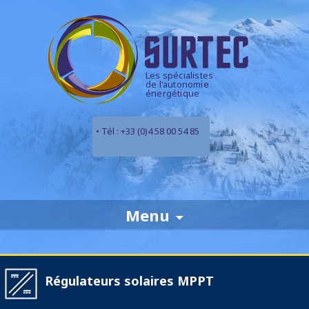
Les spécialistes
de l'autonomie
énergétique
• Tél : +33 (0)4 58 00 54 85
Skip
Menu
to
content
Régulateurs solaires MPPT