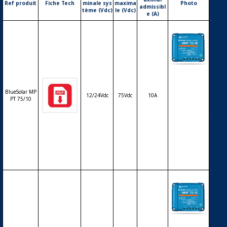
Ref produit
Fiche Tech
minale sys
maxima
Photo
admissibl
tème (Vdc)
le (Vdc)
e (A)
Régulateur
solaire de c
harge déch
BlueSolar MP
12/24Vdc
75Vdc
10A
arge MPPT
PT 75/10
avec affiche
ur LCD VICT
RON BlueSo
lar MPPT 7
5/10 – 12/24
V – 10A
Régulateur