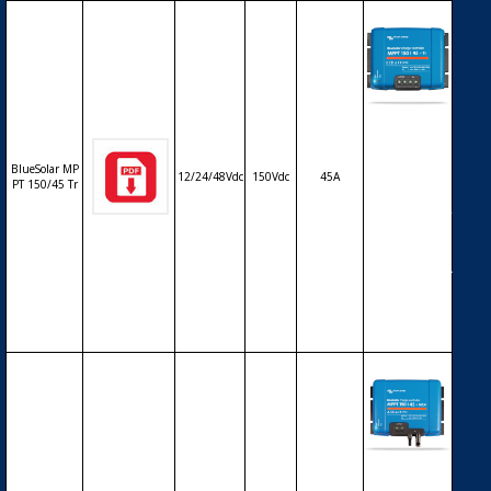
Régulateur
solaire de c
harge déch
BlueSolar MP
arge MPPT
12/24/48Vdc
150Vdc
45A
PT 150/45 Tr
avec affiche
ur LCD VICT
RON BlueSo
lar MPPT 15
0/45 Tr – 12/
24/48V – 45
A
Régulateur
solaire de c