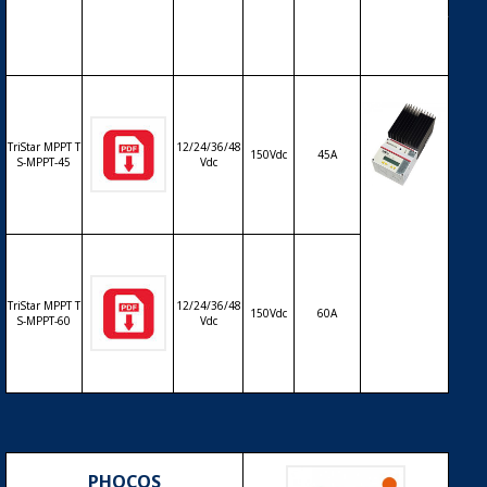
T-30 – 12/2
4/36/48V – 3
0A
TriStar MPPT T
12/24/36/48
150Vdc
45A
S-MPPT-45
Vdc
Régulateur
solaire de c
harge déch
arge MPPT
MORNINGS
TAR TS-MPP
TriStar MPPT T
12/24/36/48
150Vdc
60A
T – 12/24/3
S-MPPT-60
Vdc
6/48V – 45
& 60A
PHOCOS