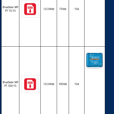
solaire de c
harge déch
BlueSolar MP
12/24Vdc
75Vdc
15A
arge MPPT
PT 75/15
avec affiche
ur LCD VICT
RON BlueSo
lar MPPT 7
5/15 – 12/24
V – 15A
Régulateur
solaire de c
harge déch
BlueSolar MP
12/24Vdc
100Vdc
15A
arge MPPT
PT 100/15
avec affiche
ur LCD VICT
RON BlueSo
lar MPPT 10
0/15 – 12/24
V – 15A