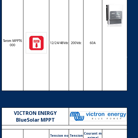
Régulateur
solaire de c
Tarom MPPT6
harge déch
12/24/48Vdc
200Vdc
60A
000
arge MPPT
avec affiche
ur LCD STEC
A Tarom MP
PT6000 – 1
2/24/48V – 6
0A
VICTRON ENERGY
BlueSolar MPPT
Courant m
Tension no
Tension
aximal