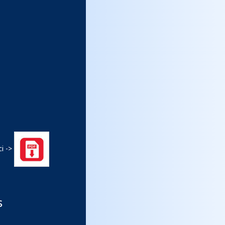
ci ->
s