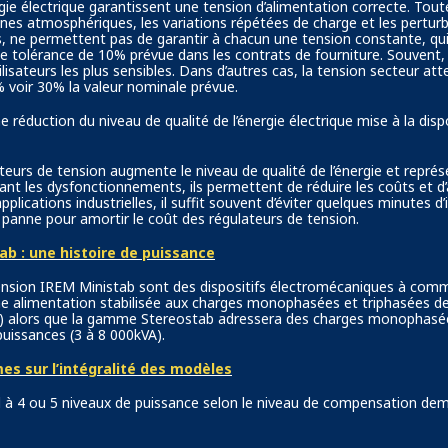
gie électrique garantissent une tension d’alimentation correcte. Tout
nes atmosphériques, les variations répétées de charge et les perturb
, ne permettent pas de garantir à chacun une tension constante, qui
e tolérance de 10% prévue dans les contrats de fourniture. Souvent,
ilisateurs les plus sensibles. Dans d’autres cas, la tension secteur att
voir 30% la valeur nominale prévue.
ne réduction du niveau de qualité de l’énergie électrique mise à la dispo
isateurs de tension augmente le niveau de qualité de l’énergie et repr
nant les dysfonctionnements, ils permettent de réduire les coûts et 
pplications industrielles, il suffit souvent d’éviter quelques minutes 
panne pour amortir le coût des régulateurs de tension.
ab : une histoire de puissance
tension IREM Ministab sont des dispositifs électromécaniques à com
e alimentation stabilisée aux charges monophasées et triphasées d
A) alors que la gamme Stereostab adressera des charges monophasé
puissances (3 à 8 000kVA).
s sur l’intégralité des modèles
à 4 ou 5 niveaux de puissance selon le niveau de compensation de