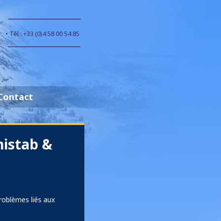
• Tél : +33 (0)4 58 00 54 85
Contact
nistab &
problèmes liés aux