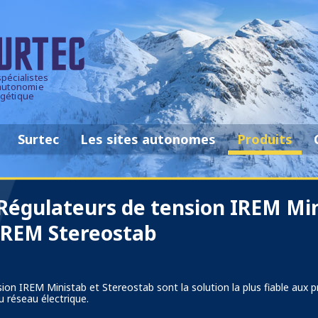
spécialistes
'autonomie
gétique
Skip
Surtec
Les sites autonomes
Produits
to
content
Régulateurs de tension IREM Mi
IREM Stereostab
ion IREM Ministab et Stereostab sont la solution la plus fiable aux 
u réseau électrique.