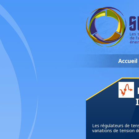
Les 
de l
éner
Accueil
Les régulateurs de tens
variations de tension d