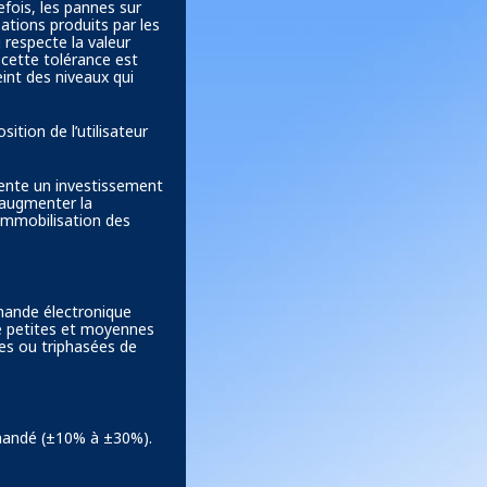
efois, les pannes sur
ations produits par les
 respecte la valeur
 cette tolérance est
eint des niveaux qui
sition de l’utilisateur
ésente un investissement
d’augmenter la
d’immobilisation des
mande électronique
e petites et moyennes
es ou triphasées de
mandé (±10% à ±30%).