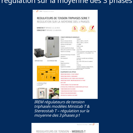
régulation sur la moyenne des 3 phases
IREM régulateurs de tension
triphasés modèles Ministab T &
Stereostab T – régulation sur la
moyenne des 3 phases p1