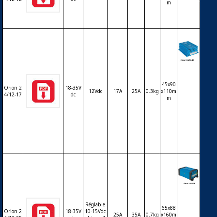
2Vdc 5
m
A
Conve
rtisse
45x90
ur DC-
Orion 2
18-35V
12Vdc
17A
25A
0.3kg
x110m
DC VI
4/12-17
dc
m
CTRO
N Orio
n 24/1
2Vdc 1
7A
Conve
rtisse
Réglable
ur DC-
65x88
Orion 2
18-35V
10-15Vdc
25A
35A
0.7kg
x160m
DC VI