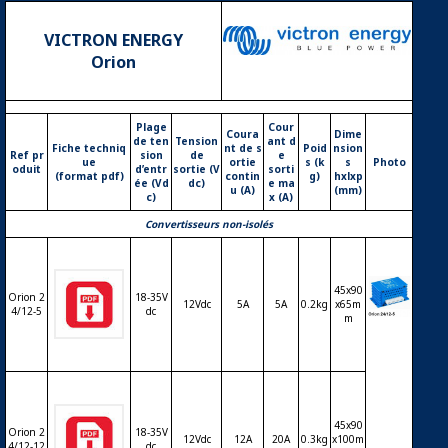
VICTRON ENERGY
Orion
Logo VICTRON Energy
Plage
Cour
Coura
Dime
de ten
Tension
ant d
Fiche techniq
nt de s
Poid
nsion
Ref pr
sion
de
e
ue
ortie
s (k
s
Photo
oduit
d’entr
sortie (V
sorti
(format pdf)
contin
g)
hxlxp
ée (Vd
dc)
e ma
u (A)
(mm)
c)
x (A)
Convertisseurs non-isolés
45x90
Orion 2
18-35V
12Vdc
5A
5A
0.2kg
x65m
4/12-5
dc
m
Conve
rtisse
ur DC-
DC VI
CTRO
N Orio
45x90
Orion 2
18-35V
n 24/1
12Vdc
12A
20A
0.3kg
x100m
4/12-12
dc