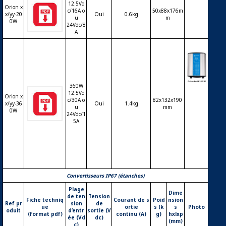
12.5Vd
Orion x
c/16A o
50x88x176m
x/yy-20
Oui
0.6kg
u
m
0W
24Vdc/8
A
360W
Conve
12.5Vd
rtisse
Orion x
c/30A o
82x132x190
x/yy-36
Oui
1.4kg
ur DC-
u
mm
0W
24Vdc/1
DC VI
5A
CTRO
N Orio
n Isolé
360W
Convertisseurs IP67 (étanches)
Plage
Dime
de ten
Tension
Fiche techniq
Courant de s
Poid
nsion
Ref pr
sion
de
ue
ortie
s (k
s
Photo
oduit
d’entr
sortie (V
(format pdf)
continu (A)
g)
hxlxp
ée (Vd
dc)
(mm)
c)