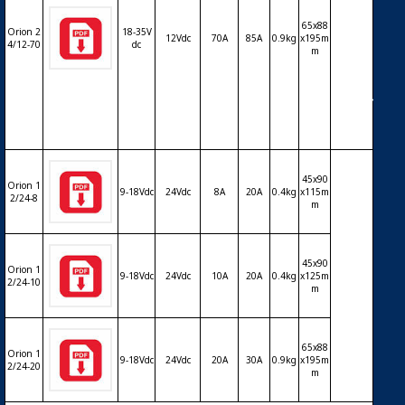
rtisse
ur DC-
65x88
Orion 2
18-35V
DC VI
12Vdc
70A
85A
0.9kg
x195m
4/12-70
dc
m
CTRO
N Orio
n 24/1
2Vdc 7
0A
45x90
Orion 1
9-18Vdc
24Vdc
8A
20A
0.4kg
x115m
2/24-8
m
45x90
Orion 1
9-18Vdc
24Vdc
10A
20A
0.4kg
x125m
2/24-10
m
65x88
Orion 1
9-18Vdc
24Vdc
20A
30A
0.9kg
x195m
2/24-20
m