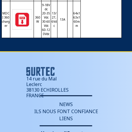
9-18V
dc
MDC
20-35
13/
64x1
I 360
360
Vdc
27,
63x1
13A
charg
W
30-60
6Vd
60m
er
Vdc
c
m
60-12
0Vdc
14 rue du Mal
Leclerc
38130 ECHIROLLES
FRANCE
NEWS
ILS NOUS FONT CONFIANCE
LIENS