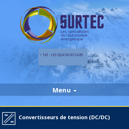
Les spécialistes
de l'autonomie
énergétique
• Tél : +33 (0)4 58 00 54 85
Skip
Menu
to
content
Convertisseurs de tension (DC/DC)