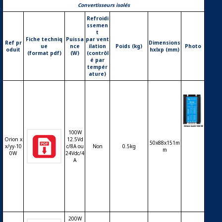
Convertisseurs isolés
Refroidi
ssemen
t
Fiche techniq
Puissa
par vent
Ref pr
Dimensions
ue
nce
ilation
Poids (kg)
Photo
oduit
hxlxp (mm)
(format pdf)
(W)
(contrôl
é par
tempér
ature)
Conve
100W
Orion x
12.5Vd
rtisse
50x88x151m
x/yy-10
c/8A ou
Non
0.5kg
m
ur DC-
0W
24Vdc/4
DC VI
A
CTRO
N Orio
n Isolé
100W
200W