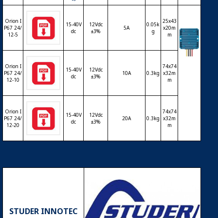
Orion I
25x43
15-40V
12Vdc
0.05k
P67 24/
5A
x20m
dc
±3%
g
12-5
m
Conve
Orion I
74x74
15-40V
12Vdc
rtisse
P67 24/
10A
0.3kg
x32m
dc
±3%
ur VIC
12-10
m
TRON
Orion
IP67 2
Orion I
74x74
4/12
15-40V
12Vdc
P67 24/
20A
0.3kg
x32m
dc
±3%
12-20
m
STUDER INNOTEC