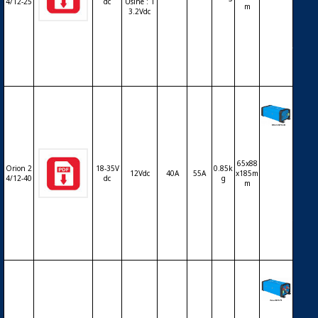
4/12-25
dc
Usine : 1
m
CTRO
3.2Vdc
N Orio
n 24/1
2Vdc 2
5A
Conve
rtisse
ur DC-
65x88
Orion 2
18-35V
0.85k
DC VI
12Vdc
40A
55A
x185m
4/12-40
dc
g
m
CTRO
N Orio
n 24/1
2Vdc 4
0A
Conve