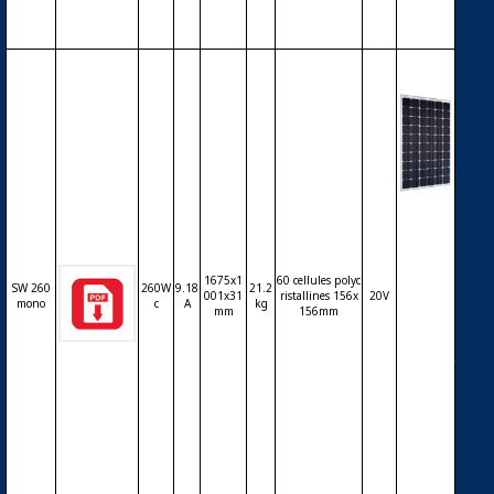
250Wc
Modul
e phot
ovoltaï
que SO
1675x1
60 cellules polyc
LARWO
SW 260
260W
9.18
21.2
001x31
ristallines 156x
20V
mono
c
A
kg
RLD S
mm
156mm
W260
mono
Plus – 6
0 cellul
es mon
ocristal
lines 6
pouces
– 260W