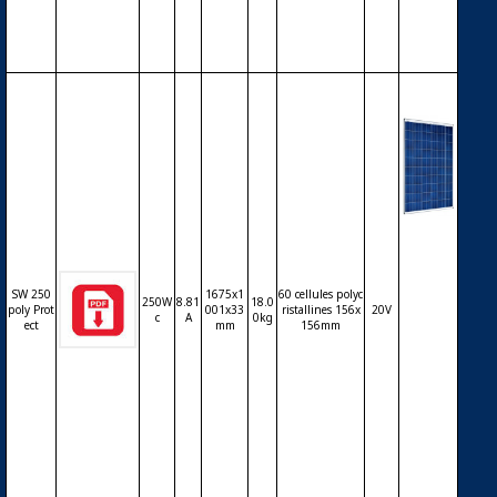
ces – 2
50Wc
Modul
e phot
ovoltaï
que SO
SW 250
1675x1
60 cellules polyc
250W
8.81
18.0
LARWO
poly Prot
001x33
ristallines 156x
20V
c
A
0kg
ect
mm
156mm
RLD S
W250 p
oly Pro
tect – 6
0 cellul
es poly
cristalli
nes 6 p
ouces –