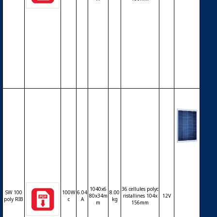
W DB 8
0 mon
o RHA
– cellul
es mon
ocristal
lines –
12V – 8
0Wc
Modul
e phot
ovoltaï
que SO
LARWO
1040x6
36 cellules polyc
RLD S
SW 100
100W
6.04
8.00
80x34m
ristallines 104x
12V
poly RIB
c
A
kg
W DB 1
m
156mm
00 poly