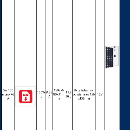
polycri
stalline
s – 24V
– 100W
c
Modul
e phot
ovoltaï
que SO
SW 150
1508x6
36 cellules mon
150W
8.85
11.8
LARWO
mono R6
80x31m
ocristallines 156
12V
c
A
0kg
RLD S
A
m
x156mm
W150m
onoR6
A – 36 c
ellules
monoc
ristallin