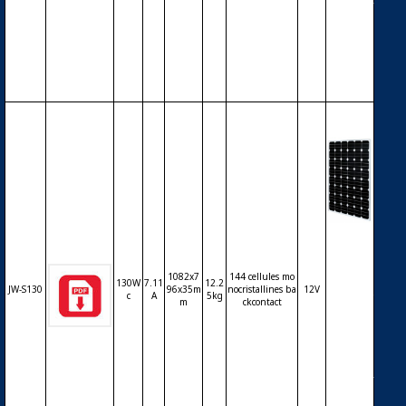
ntact (S
unPow
er) – 12
V – 120
Wc
Modul
e phot
ovoltaï
1082x7
144 cellules mo
que JIA
130W
7.11
12.2
JW-S130
96x35m
nocristallines ba
12V
c
A
5kg
WEI JW
m
ckcontact
-S130 –
cellules
mono
backco
ntact (S
unPow