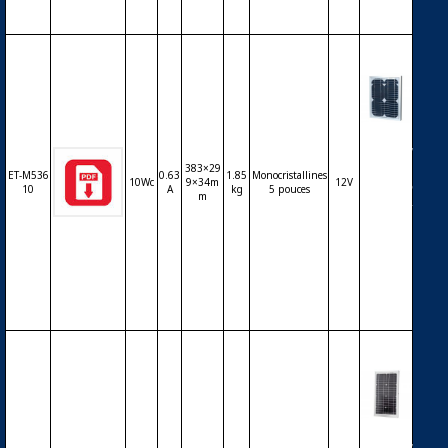
uces
Modul
e ET Sol
383×29
ar ET-5
ET-M536
0.63
1.85
Monocristallines
10Wc
9×34m
12V
3610 10
10
A
kg
5 pouces
m
Wc 36 c
ellules
monoc
ristallin
es 5 po
uces
Modul