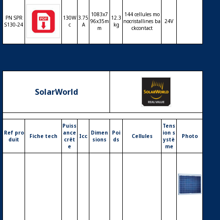
1083x7
144 cellules mo
PN SPR
130W
3.75
12.3
96x35m
nocristallines ba
24V
S130-24
c
A
kg
m
ckcontact
SolarWorld
Puiss
Tens
Ref pro
ance
Dimen
Poi
ion s
Fiche tech
Icc
Cellules
Photo
duit
crêt
sions
ds
ystè
e
me
Modul
e phot