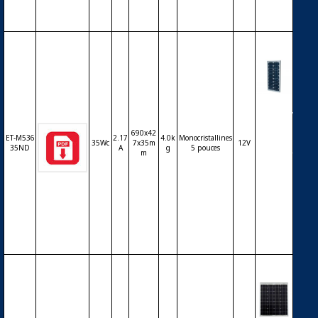
uces
Modul
e ET Sol
ar ET-M
690x42
ET-M536
2.17
4.0k
Monocristallines
53635N
35Wc
7x35m
12V
35ND
A
g
5 pouces
m
D 35Wc
36 cellu
les mo
nocrist
allines
5 pouc
es