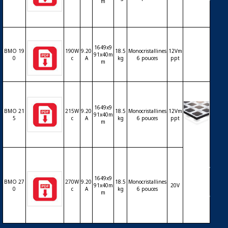
– biverr
m
e
1649x9
BMO 19
190W
9.20
18.5
Monocristallines
12Vm
91x40m
0
c
A
kg
6 pouces
ppt
m
1649x9
BMO 21
215W
9.20
18.5
Monocristallines
12Vm
91x40m
5
c
A
kg
6 pouces
ppt
m
Modul
e PV Bi
sol Lu
mina –
technol
ogie cri
1649x9
BMO 27
270W
9.20
18.5
Monocristallines
91x40m
20V
stalline
0
c
A
kg
6 pouces
m
– biverr
e