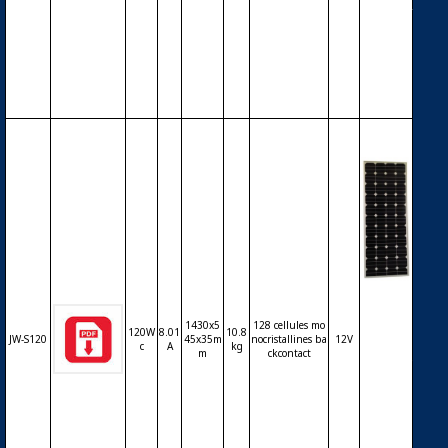
ntact (S
unPow
er) – 12
V – 100
Wc
Modul
e phot
1430x5
128 cellules mo
ovoltaï
120W
8.01
10.8
JW-S120
45x35m
nocristallines ba
12V
que JIA
c
A
kg
m
ckcontact
WEI JW
-S120 –
cellules
mono
backco