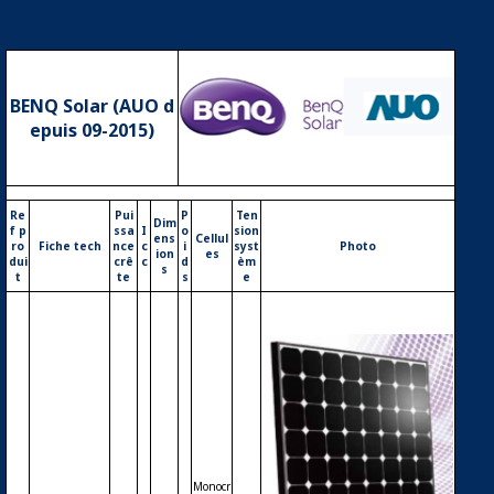
BENQ Solar (AUO d
epuis 09-2015)
Logo BenQ Solar (AUO depuis 09-2015)
Re
Pui
P
Ten
Dim
f p
ssa
I
o
sion
ens
Cellul
ro
Fiche tech
nce
c
i
syst
Photo
ion
es
dui
crê
c
d
èm
s
t
te
s
e
Monocr