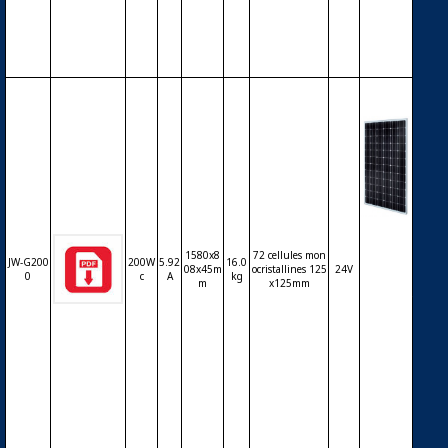
er) – 12
V – 130
Wc
Modul
e phot
1580x8
72 cellules mon
JW-G200
200W
5.92
16.0
ovoltaï
08x45m
ocristallines 125
24V
0
c
A
kg
que JIA
m
x125mm
WEI JW
-G2000
– cellul
es mon
ocristal
lines –
24V – 2
00Wc