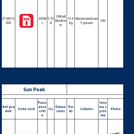
Modul
e ET Sol
ar ET-M
1580x8
ET-M572
200W
5.70
15.0
Monocristallines
572200
08x40m
24V
200
c
A
kg
5 pouces
m
200Wc
72 cellu
les mo
nocrist
allines
5 pouc
es
Sun Peak
Puiss
Tens
Ref pro
ance
Dimen
Poi
ion s
Fiche tech
Icc
Cellules
Photo
duit
crêt
sions
ds
ystè
e
me