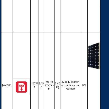
backco
ntact (S
unPow
er) – 12
V – 85
Wc
Modul
e phot
ovoltaï
1037x5
32 cellules mon
100W
6.15
7.40
JW-S100
27x35m
ocristallines bac
12V
que JIA
c
A
kg
m
kcontact
WEI JW
-S100 –
cellules
mono
backco