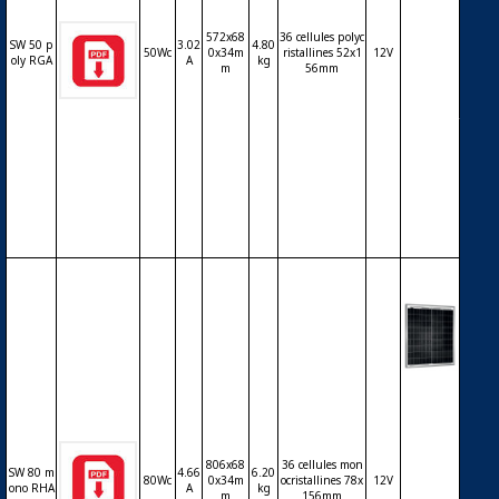
ovoltaï
que SO
572x68
36 cellules polyc
LARWO
SW 50 p
3.02
4.80
50Wc
0x34m
ristallines 52x1
12V
RLD S
oly RGA
A
kg
m
56mm
W DB 5
0 poly
RGA – c
ellules
polycri
stalline
s – 12V
– 50Wc
Modul
e phot
ovoltaï
que SO
LARWO
806x68
36 cellules mon
SW 80 m
4.66
6.20
80Wc
0x34m
ocristallines 78x
12V
RLD S
ono RHA
A
kg
m
156mm