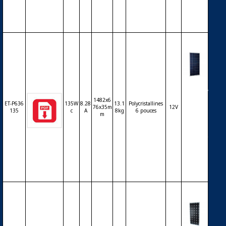
5 pouc
es
Modul
e ET Sol
1482x6
ar ET-P
ET-P636
135W
8.28
13.1
Polycristallines
76x35m
12V
636135
135
c
A
8kg
6 pouces
m
135Wc
36 cellu
les poly
cristalli
nes 6 p
ouces