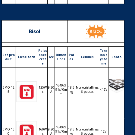
Bisol
Puiss
Tens
Ref pro
ance
Dimen
Poi
ion s
Fiche tech
Icc
Cellules
Photo
duit
crêt
sions
ds
ystè
e
me
1649x9
BMO 12
125W
9.20
18.5
Monocristallines
91x40m
<12V
5
c
A
kg
6 pouces
m
Modul
e PV Bi
sol Lu
mina –
technol
ogie cri
1649x9
BMO 16
160W
9.20
18.5
Monocristallines
stalline
91x40m
12V
0
c
A
kg
6 pouces