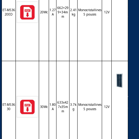
e ET Sol
ar ET-M
662×29
ET-M536
1.27
2.41
Monocristallines
53620E
20Wc
9×34m
12V
20ED
A
kg
5 pouces
m
D 20Wc
36 cellu
les mo
nocrist
allines
5 pouc
es
Modul
e ET Sol
633x42
ar ET-M
ET-M536
1.80
3.7k
Monocristallines
30Wc
7x35m
12V
53630 3
30
A
g
5 pouces
m
0Wc 36
cellules
monoc
ristallin
es 5 po