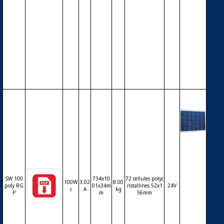
RIB – c
ellules
polycri
stalline
s – 12V
– 100W
c
Modul
e phot
ovoltaï
que SO
LARWO
SW 100
734x10
72 cellules polyc
100W
3.02
8.00
RLD S
poly RG
01x34m
ristallines 52x1
24V
c
A
kg
P
m
56mm
W DB 1
00 poly
RGP – c
ellules