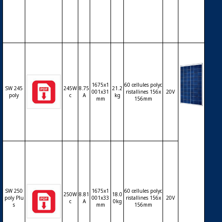
es – 12
V – 150
Wc
1675x1
60 cellules polyc
SW 245
245W
8.75
21.2
001x31
ristallines 156x
20V
poly
c
A
kg
mm
156mm
Modul
e phot
ovoltaï
que SO
LARWO
RLD S
W250 p
oly Plu
s – 60 c
SW 250
1675x1
60 cellules polyc
ellules
250W
8.81
18.0
poly Plu
001x33
ristallines 156x
20V
c
A
0kg
polycri
s
mm
156mm
stalline
s 6 pou