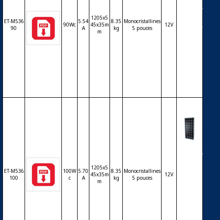
Modul
e ET Sol
1205x5
ar ET-M
ET-M536
5.54
8.35
Monocristallines
90Wc
45x35m
12V
53690 9
90
A
kg
5 pouces
m
0Wc 36
cellules
monoc
ristallin
es 5 po
uces
Modul
e ET Sol
ar ET-M
1205x5
ET-M536
100W
5.70
8.35
Monocristallines
536100
45x35m
12V
100
c
A
kg
5 pouces
m
100Wc
36 cellu
les mo
nocrist
allines