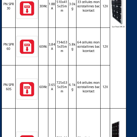
510x41
33 cellules mon
PN SPR
1.88
3.0k
30Wc
5x35m
ocristallines bac
12V
30
A
g
m
kcontact
Modul
e phot
734x53
64 cellules mon
ovoltaï
PN SPR
3,84
5.8k
60Wc
5x35m
ocristallines bac
12V
que Su
60
A
g
m
kcontact
nPeak
– cellul
es Mon
o backc
ontact
(SunPo
725x53
64 cellules mon
PN SPR
3.65
6.1k
wer) –
60Wc
5x35m
ocristallines bac
12V
60S
A
g
m
kcontact
12V – 3
0Wc