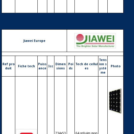
c
Jiawei Europe
Tens
Ref pro
Puiss
Dimen
Poi
Tech de cellul
ion s
Fiche tech
Icc
Photo
duit
ance
sions
ds
es
ystè
me
Modul
e phot
ovoltaï
734x53
64 cellules mon