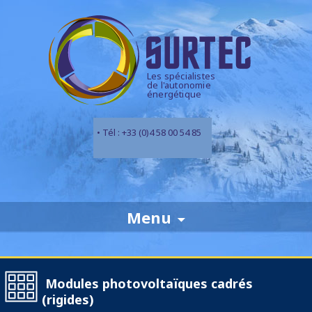
Les spécialistes
de l'autonomie
énergétique
• Tél : +33 (0)4 58 00 54 85
Skip
Menu
to
content
Modules photovoltaïques cadrés
(rigides)