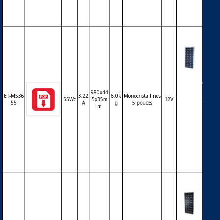
es 5 po
uces
Modul
e ET Sol
980x44
ar ET-5
ET-M536
3.22
6.0k
Monocristallines
55Wc
5x35m
12V
3650 50
55
A
g
5 pouces
m
Wc 36 c
ellules
monoc
ristallin
es 5 po
uces