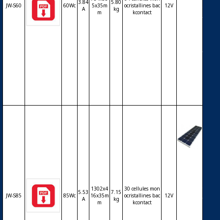
que JIA
3.84
5.80
JW-S60
60Wc
5x35m
ocristallines bac
12V
WEI JW
A
kg
m
kcontact
-S60 – c
ellules
mono
backco
ntact (S
unPow
er) – 12
V – 60
Wc
Modul
e phot
ovoltaï
que JIA
1302x4
30 cellules mon
WEI JW
5.53
7.15
JW-S85
85Wc
16x35m
ocristallines bac
12V
-S85 – c
A
kg
m
kcontact
ellules
mono