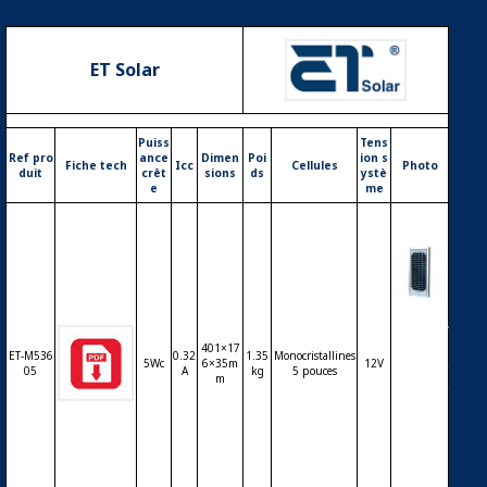
ET Solar
Puiss
Tens
Ref pro
ance
Dimen
Poi
ion s
Fiche tech
Icc
Cellules
Photo
duit
crêt
sions
ds
ystè
e
me
Modul
e ET Sol
401×17
ar ET-5
ET-M536
0.32
1.35
Monocristallines
5Wc
6×35m
12V
3605 05
05
A
kg
5 pouces
m
Wc 36 c
ellules
monoc
ristallin
es 5 po