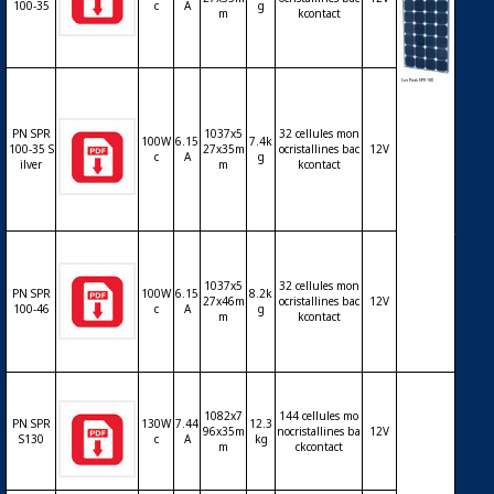
100-35
c
A
g
m
kcontact
Modul
e phot
PN SPR
1037x5
32 cellules mon
ovoltaï
100W
6.15
7.4k
100-35 S
27x35m
ocristallines bac
12V
que Su
c
A
g
ilver
m
kcontact
nPeak
– cellul
es Mon
o backc
ontact
(SunPo
1037x5
32 cellules mon
wer) –
PN SPR
100W
6.15
8.2k
27x46m
ocristallines bac
12V
100-46
c
A
g
12V – 1
m
kcontact
00Wc
1082x7
144 cellules mo
PN SPR
130W
7.44
12.3
96x35m
nocristallines ba
12V
S130
c
A
kg
m
ckcontact