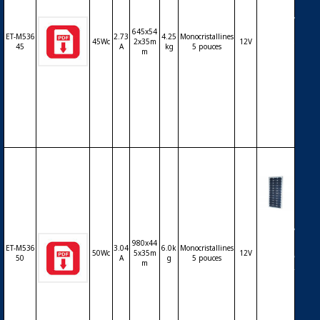
Modul
e ET Sol
645x54
ar ET-M
ET-M536
2.73
4.25
Monocristallines
45Wc
2x35m
12V
53645 4
45
A
kg
5 pouces
m
5Wc 36
cellules
monoc
ristallin
es 5 po
uces
Modul
e ET Sol
980x44
ar ET-5
ET-M536
3.04
6.0k
Monocristallines
50Wc
5x35m
12V
3650 50
50
A
g
5 pouces
m
Wc 36 c
ellules
monoc
ristallin