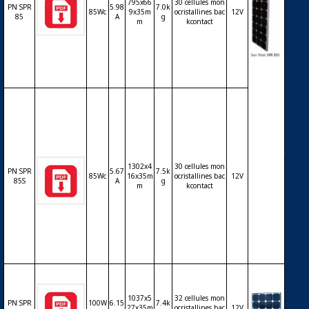
795x66
30 cellules mon
PN SPR
5.98
7.0k
85Wc
9x35m
ocristallines bac
12V
85
A
g
m
kcontact
Modul
e phot
ovoltaï
que Su
nPeak
– cellul
es Mon
o backc
ontact
1302x4
30 cellules mon
PN SPR
5.67
7.5k
85Wc
16x35m
ocristallines bac
12V
(SunPo
85S
A
g
m
kcontact
wer) –
12V – 8
5Wc –
modèle
S
1037x5
32 cellules mon
PN SPR
100W
6.15
7.4k
27x35m
ocristallines bac
12V