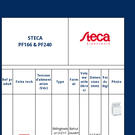
STECA
PF166 & PF240
Logo STECA
Volu
Tension
me
Dimen
Poi
Ref pr
d’aliment
Form
Fiche tech
Type
utile
sions
ds
Photo
oduit
ation
at
(litre
(mm)
(kg)
(Vdc)
s)
Réfrigé
rateur
Réfrigérate
Bahut
ou con
ur (+2/+1
(ouvert