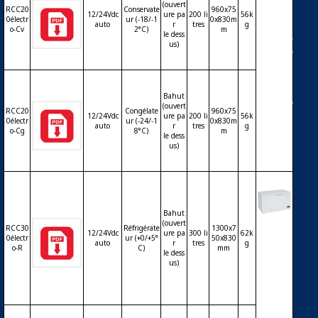
ongéla
(ouvert
RCC20
Conservate
960x75
12/24Vdc
ure pa
200 li
56k
teur ba
0électr
ur (-18/-1
0x830m
auto
r
tres
g
hut 20
o-Cv
2°C)
m
le dess
0L solai
us)
re – 12/
24Vdc
auto –
therm
Bahut
ostat él
(ouvert
RCC20
Congélate
960x75
12/24Vdc
ure pa
200 li
56k
ectroni
0électr
ur (-24/-1
0x830m
auto
r
tres
g
que
o-Cg
8°C)
m
le dess
us)
Bahut
Réfrigé
(ouvert
RCC30
Réfrigérate
1300x7
12/24Vdc
ure pa
300 li
62k
rateur
0électr
ur (+0/+5°
50x830
auto
r
tres
g
ou con
o-R
C)
mm
le dess
servate
us)
ur ou c
ongéla
teur ba
hut 30