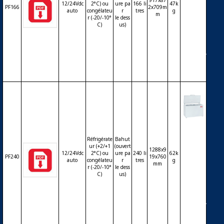
917x87
gélate
12/24Vdc
2°C) ou
ure pa
166 li
47k
PF166
2x709m
ur STE
auto
congélateu
r
tres
g
m
r (-20/-10°
le dess
CA PF1
C)
us)
66 – 16
6 litres
– 12Vd
c & 24V
dc
Réfrigé
rateur
Réfrigérate
Bahut
ou con
ur (+2/+1
(ouvert
1288x9
gélate
12/24Vdc
2°C) ou
ure pa
240 li
62k
PF240
19x760
ur STE
auto
congélateu
r
tres
g
mm
r (-20/-10°
le dess
CA PF2
C)
us)
40 – 24
0 litres
– 12Vd
c & 24V
dc