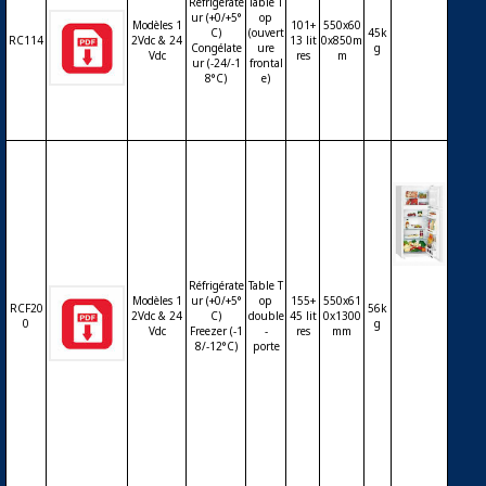
Réfrigérate
Table T
3litres)
ur (+0/+5°
op
– 12Vd
Modèles 1
101+
550x60
C)
(ouvert
45k
RC114
2Vdc & 24
13 lit
0x850m
c ou 24
Congélate
ure
g
Vdc
res
m
ur (-24/-1
frontal
Vdc – t
8°C)
e)
able to
p
Réfrigé
Réfrigérate
Table T
rateur
Modèles 1
ur (+0/+5°
op
155+
550x61
RCF20
56k
2Vdc & 24
C)
double
45 lit
0x1300
(155litr
0
g
Vdc
Freezer (-1
-
res
mm
es) + fr
8/-12°C)
porte
eezer
(45litre
s) table
top – d
ouble
porte