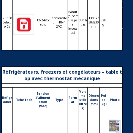
0L solai
re – 12/
Bahut
24Vdc
(ouvert
RCC30
Conservate
1300x7
auto –
12/24Vdc
ure pa
300 li
62k
0électr
ur (-18/-1
50x830
therm
auto
r
tres
g
o-Cv
2°C)
mm
le dess
ostat él
us)
ectroni
que
Réfrigérateurs, freezers et congélateurs – table t
op avec thermostat mécanique
Volu
Tension
me
Dimen
Poi
Ref pr
d’aliment
Form
Fiche tech
Type
utile
sions
ds
Photo
oduit
ation
at
(litre
(mm)
(kg)
(Vdc)
s)