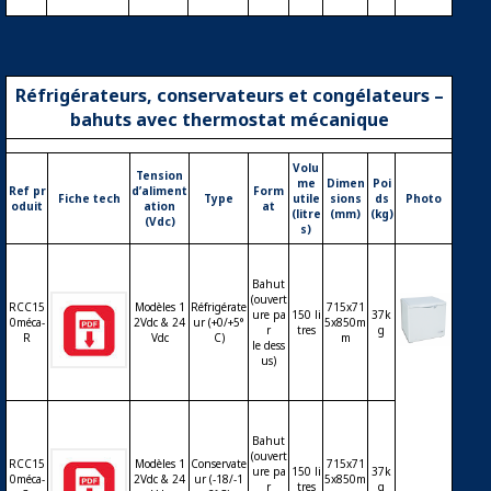
Réfrigérateurs, conservateurs et congélateurs –
bahuts avec thermostat mécanique
Volu
Tension
me
Dimen
Poi
Ref pr
d’aliment
Form
Fiche tech
Type
utile
sions
ds
Photo
oduit
ation
at
(litre
(mm)
(kg)
(Vdc)
s)
Bahut
(ouvert
RCC15
Modèles 1
Réfrigérate
715x71
ure pa
150 li
37k
0méca-
2Vdc & 24
ur (+0/+5°
5x850m
r
tres
g
R
Vdc
C)
m
le dess
Réfrigé
us)
rateur
ou con
servate
ur ou c
Bahut
(ouvert
ongéla
RCC15
Modèles 1
Conservate
715x71
ure pa
150 li
37k
teur ba
0méca-
2Vdc & 24
ur (-18/-1
5x850m
r
tres
g