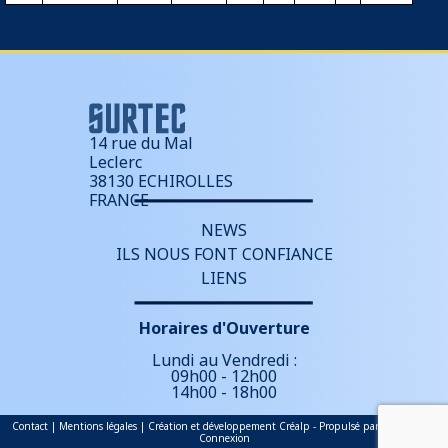
14 rue du Mal
Leclerc
38130 ECHIROLLES
FRANCE
NEWS
ILS NOUS FONT CONFIANCE
LIENS
Horaires d'Ouverture
Lundi au Vendredi :
09h00 - 12h00
14h00 - 18h00
Contact
|
Mentions légales
| Création et développement
Cr
é
alp
- Propulsé par
WordPress
|
Connexion