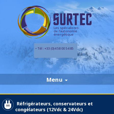
Les spécialistes
de l'autonomie
énergétique
• Tél : +33 (0)4 58 00 54 85
Skip
Menu
to
content
Réfrigérateurs, conservateurs et
congélateurs (12Vdc & 24Vdc)