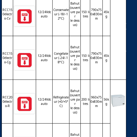
ur ou c
Bahut
(ouvert
ongéla
RCC15
Conservate
790x75
12/24Vdc
ure pa
150 li
45k
teur ba
0électr
ur (-18/-1
0x830m
auto
r
tres
g
o-Cv
2°C)
m
hut 15
le dess
0L solai
us)
re – 12/
24Vdc
auto –
therm
Bahut
(ouvert
ostat él
RCC15
Congélate
790x75
12/24Vdc
ure pa
150 li
45k
ectroni
0électr
ur (-24/-1
0x830m
auto
r
tres
g
o-Cg
8°C)
m
que
le dess
us)
Bahut
(ouvert
RCC20
Réfrigérate
960x75
12/24Vdc
ure pa
200 li
56k
0électr
ur (+0/+5°
0x830m
auto
r
tres
g
o-R
C)
m
le dess
Réfrigé
us)
rateur
ou con
servate
ur ou c
Bahut