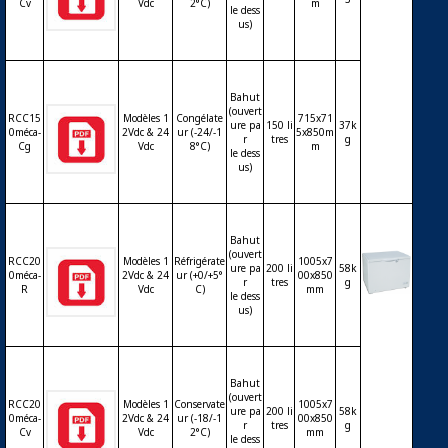
Cv
Vdc
2°C)
m
hut 15
le dess
0litres
us)
– 12Vd
c ou 24
Vdc – t
hermo
Bahut
(ouvert
stat m
RCC15
Modèles 1
Congélate
715x71
ure pa
150 li
37k
écaniq
0méca-
2Vdc & 24
ur (-24/-1
5x850m
r
tres
g
Cg
Vdc
8°C)
m
ue
le dess
us)
Bahut
(ouvert
RCC20
Modèles 1
Réfrigérate
1005x7
ure pa
200 li
58k
0méca-
2Vdc & 24
ur (+0/+5°
00x850
r
tres
g
R
Vdc
C)
mm
le dess
Réfrigé
us)
rateur
ou con
servate
ur ou c
Bahut
(ouvert
ongéla
RCC20
Modèles 1
Conservate
1005x7
ure pa
200 li
58k
teur ba
0méca-
2Vdc & 24
ur (-18/-1
00x850
r
tres
g
Cv
Vdc
2°C)
mm
hut 20
le dess