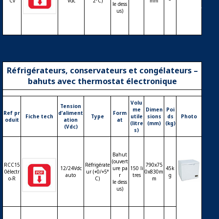
mostat
Cv
Vdc
2°C)
mm
le dess
mécani
us)
que
Réfrigérateurs, conservateurs et congélateurs –
bahuts avec thermostat électronique
Volu
Tension
me
Dimen
Poi
Ref pr
d’aliment
Form
Fiche tech
Type
utile
sions
ds
Photo
oduit
ation
at
(litre
(mm)
(kg)
(Vdc)
s)
Bahut
(ouvert
RCC15
Réfrigérate
790x75
12/24Vdc
ure pa
150 li
45k
0électr
ur (+0/+5°
0x830m
auto
r
tres
g
o-R
C)
m
le dess
Réfrigé
us)
rateur
ou con
servate