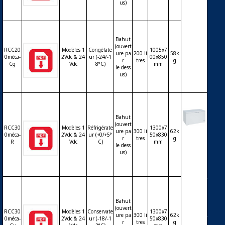
0litres
us)
– 12Vd
c ou 24
Vdc – t
hermo
Bahut
(ouvert
stat m
RCC20
Modèles 1
Congélate
1005x7
ure pa
200 li
58k
écaniq
0méca-
2Vdc & 24
ur (-24/-1
00x850
r
tres
g
Cg
Vdc
8°C)
mm
ue
le dess
us)
Bahut
(ouvert
RCC30
Modèles 1
Réfrigérate
1300x7
ure pa
300 li
62k
0méca-
2Vdc & 24
ur (+0/+5°
50x830
Réfrigé
r
tres
g
R
Vdc
C)
mm
rateur
le dess
us)
ou con
servate
ur bah
ut 300li
tres – 1
2Vdc o
Bahut
u 24Vd
(ouvert
RCC30
Modèles 1
Conservate
1300x7
ure pa
300 li
62k
c – ther
0méca-
2Vdc & 24
ur (-18/-1
50x830
r
tres
g