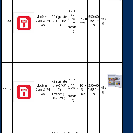
Réfrigé
rateur
Table T
op
sans fr
Modèles 1
Réfrigérate
550x60
(ouvert
130 li
45k
eezer 1
R130
2Vdc & 24
ur (+0/+5°
0x850m
ure
tres
g
Vdc
C)
m
30litres
frontal
– 12Vd
e)
c ou 24
Vdc – t
able to
p
Table T
Réfrigérate
op
Modèles 1
ur (+0/+5°
101+
550x60
(ouvert
45k
RF114
2Vdc & 24
C)
13 lit
0x850m
Réfrigé
ure
g
Vdc
Freezer (-1
res
m
frontal
rateur
8/-12°C)
e)
(101litr
es) ave
c freez
er ou c
ongéla
teur (1