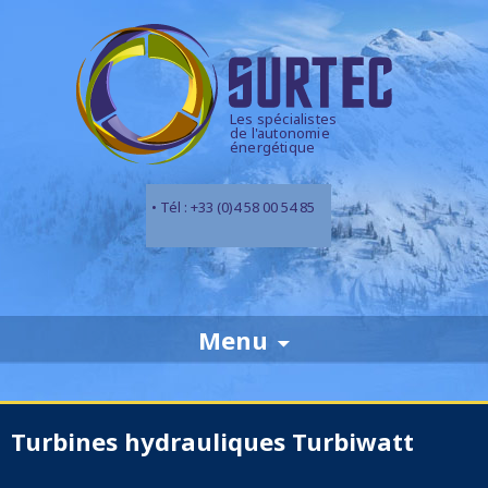
Les spécialistes
de l'autonomie
énergétique
• Tél : +33 (0)4 58 00 54 85
Skip
Menu
to
content
Turbines hydrauliques Turbiwatt