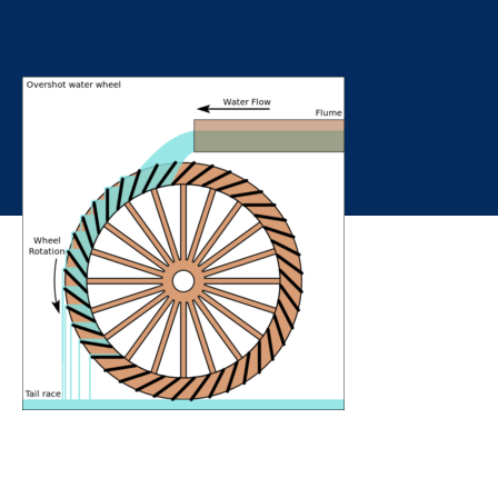
Roue de dessus ou Overshot water wheel – Rigamonti Ghisa