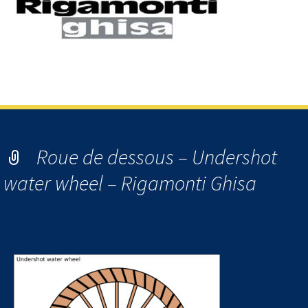
Logo Rigamonti Ghisa -roues à aubes – water wheel
Roue de dessous – Undershot
water wheel – Rigamonti Ghisa