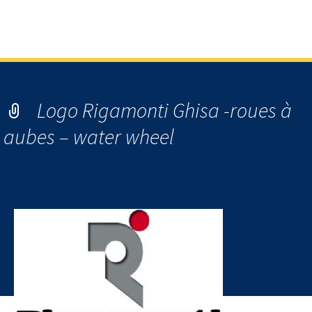
turbines hydro-électriques Francis Kaplan, Pelton & Vis
hydrodynamique
Logo Rigamonti Ghisa -roues à
aubes – water wheel