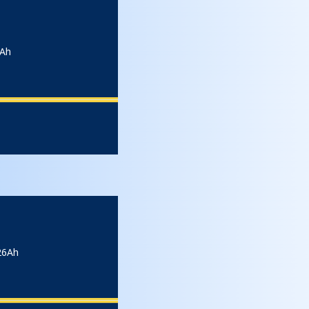
6Ah
26Ah