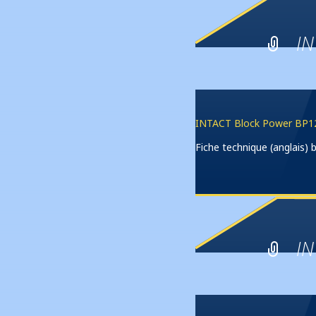
IN
INTACT Block Power BP12
Fiche technique (anglais
IN