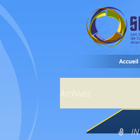
Les 
de l
éner
Accueil
Archives
IN