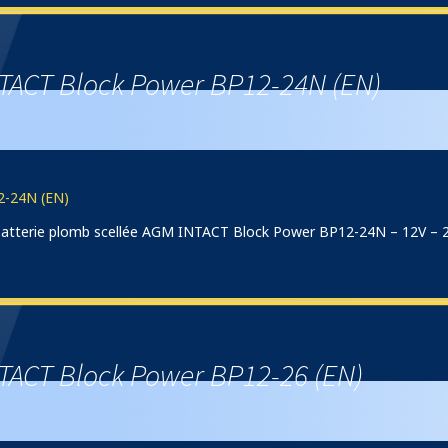
TACT Block Power BP12-24N (EN)
2-24N (EN)
) batterie plomb scellée AGM INTACT Block Power BP12-24N – 12V – 
TACT Block Power BP12-26 (EN)