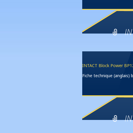
IN
INTACT Block Power BP12
Fiche technique (anglais
IN